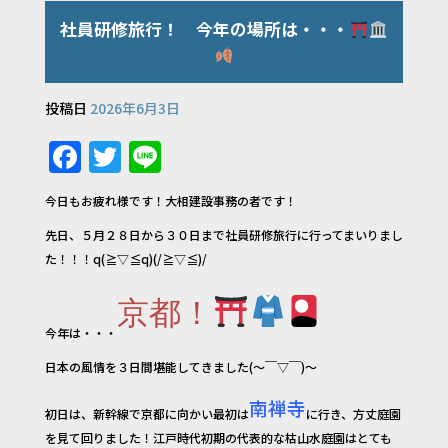
社員研修旅行！ 今年の場所は・・・
投稿日
2026年6月3日
F
T
Li
a
w
n
今日もお疲れ様です！大相建設事務の者です！
c
it
e
先日、５月２８日から３０日まで社員研修旅行に行ってまいりまし
e
te
た！！！q(≧▽≦q)(/≧▽≦)/
b
r
o
京都！
今年は・・・
o
日本の風情を３日間堪能してきました(～￣▽￣)～
k
南禅寺
初日は、新幹線で京都に向かい最初は
に行き、方丈庭園
を見て回りました！江戸時代初期の代表的な枯山水庭園はとても