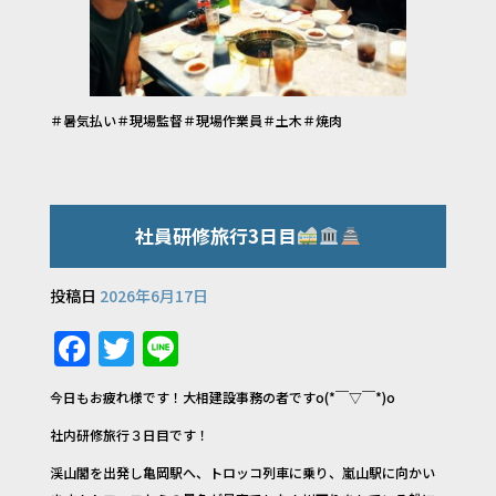
＃暑気払い＃現場監督＃現場作業員＃土木＃焼肉
社員研修旅行3日目
投稿日
2026年6月17日
F
T
Li
a
w
n
今日もお疲れ様です！大相建設事務の者ですo(*￣▽￣*)o
c
it
e
社内研修旅行３日目です！
e
te
渓山閣を出発し亀岡駅へ、トロッコ列車に乗り、嵐山駅に向かい
b
r