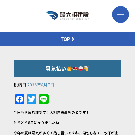
TOPIX
暑気払い
投稿日
2026年8月7日
F
T
Li
a
w
n
今日もお疲れ様です！大相建設事務の者です！
c
it
e
とうとう8月になりましたね
e
te
今年の夏は湿気が多くて蒸し暑いですね、何もしなくても汗が止