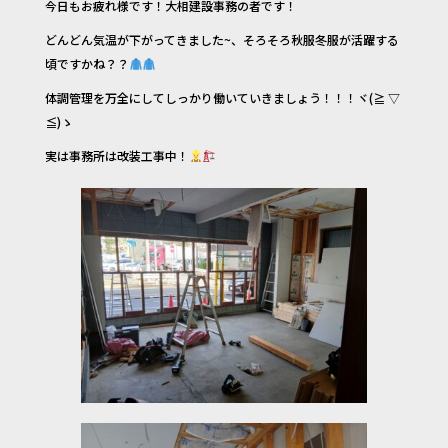
今日もお疲れ様です！大相建設事務の者です！
c
it
e
どんどん気温が下がってきました~、そろそろ秋服冬服が活躍する
e
te
頃ですかね？？
b
r
体調管理を万全にしてしっかり働いていきましょう！！！ヾ(≧ ▽
o
≦)ゝ
o
実は事務所は改装工事中！
k