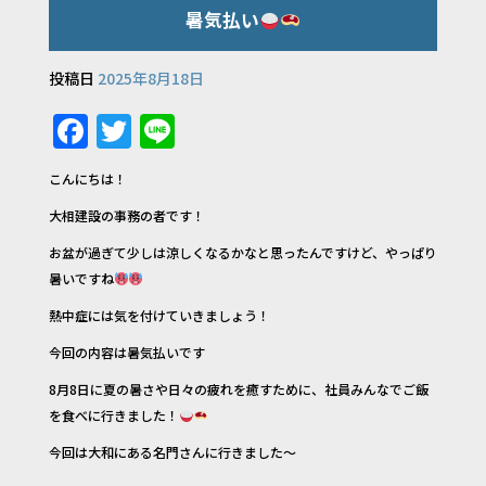
暑気払い
投稿日
2025年8月18日
F
T
Li
a
w
n
こんにちは！
c
it
e
大相建設の事務の者です！
e
te
お盆が過ぎて少しは涼しくなるかなと思ったんですけど、やっぱり
b
r
暑いですね
o
熱中症には気を付けていきましょう！
o
今回の内容は暑気払いです
k
8月8日に夏の暑さや日々の疲れを癒すために、社員みんなでご飯
を食べに行きました！
今回は大和にある名門さんに行きました～