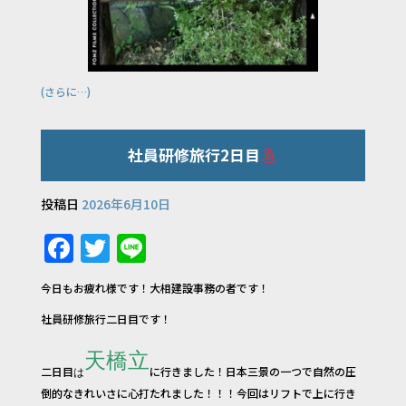
(さらに…)
社員研修旅行2日目
投稿日
2026年6月10日
F
T
Li
a
w
n
今日もお疲れ様です！大相建設事務の者です！
c
it
e
社員研修旅行二日目です！
e
te
b
r
天橋立
二日目
に行きました！日本三景の一つで自然の圧
は
o
倒的なきれいさに心打たれました！！！今回はリフトで上に行き