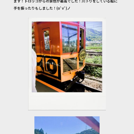
ます！トロッコからの景色が最高でした！川下りをしている船に
o
手を振ったりもしました！(oﾟvﾟ)ノ
o
k