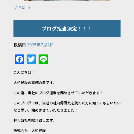
(さらに…)
ブログ担当決定！！！
投稿日
2025年7月2日
F
T
Li
a
w
n
こんにちは！
c
it
e
大相建設の事務の者です。
e
te
この度、当社のブログ担当を務めさせていただきます！
b
r
このブログでは、当社の社内雰囲気を読んだ方に知ってもらいたい
o
なと思い、始めさせていただきました！
o
軽く当社を紹介致します。
k
株式会社 大相建設