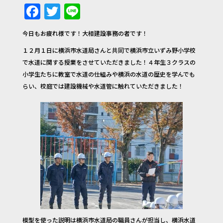
F
T
Li
a
w
n
今日もお疲れ様です！大相建設事務の者です！
c
it
e
１２月１日に横浜市水道局さんと共同で横浜市立いずみ野小学校
e
te
で水道に関する授業をさせていただきました！４年生３クラスの
b
r
小学生たちに教室で水道の仕組みや横浜の水道の歴史を学んでも
o
らい、校庭では建設機械や水道管に触れていただきました！
o
k
模型を使った説明は横浜市水道局の職員さんが担当し、横浜水道