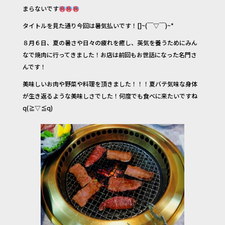
b
r
まらないです
o
タイトルを見た通り今回は暑気払いです！[]~(￣▽￣)~*
o
８月６日、夏の暑さや日々の疲れを癒し、英気を養うためにみん
k
なで焼肉に行ってきました！お店は前回もお世話になった名門さ
んです！
美味しいお肉や野菜や料理を頂きました！！！夏バテ気味な身体
が生き返るような美味しさでした！何度でも食べに来たいですね
q(≧▽≦q)