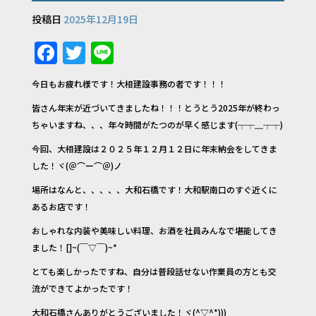
投稿日
2025年12月19日
F
T
Li
a
w
n
今日もお疲れ様です！大相建設事務の者です！！！
c
it
e
皆さん年末が近づいてきましたね！！！とうとう2025年が終わっ
e
te
ちゃいますね、、、年々時間がたつのが早く感じます(┬┬﹏┬┬)
b
r
今回、大相建設は２０２５年１２月１２日に年末納会をしてきま
o
した！ヾ(＠⌒ー⌒＠)ノ
o
場所はなんと、、、、、大和石橋です！大和駅南口のすぐ近くに
k
あるお店です！
おしゃれな内装や美味しい料理、お酒を社員みんなで堪能してき
ました！[]~(￣▽￣)~*
とても楽しかったですね、自分は普段話せない作業員の方とも交
流ができてよかったです！
大和石橋さんありがとうございました！ヾ(^▽^*)))