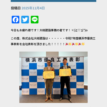
投稿日
2025年11月4日
F
T
Li
a
w
n
今日もお疲れ様です！大相建設事務の者です！ヾ(≧▽≦*)o
c
it
e
この度、株式会社大相建設は・・・・・・令和7年度横浜市優良工
e
te
事表彰を会社表彰を頂きました！！！！！
b
r
o
o
k