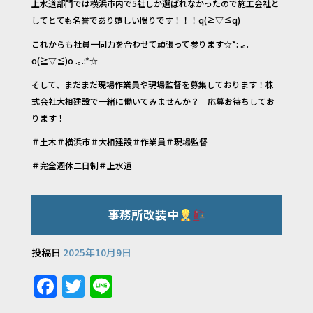
上水道部門では横浜市内で5社しか選ばれなかったので施工会社と
してとても名誉であり嬉しい限りです！！！q(≧▽≦q)
これからも社員一同力を合わせて頑張って参ります☆*: .｡.
o(≧▽≦)o .｡.:*☆
そして、まだまだ現場作業員や現場監督を募集しております！株
式会社大相建設で一緒に働いてみませんか？ 応募お待ちしてお
ります！
＃土木＃横浜市＃大相建設＃作業員＃現場監督
＃完全週休二日制＃上水道
事務所改装中
投稿日
2025年10月9日
F
T
Li
a
w
n