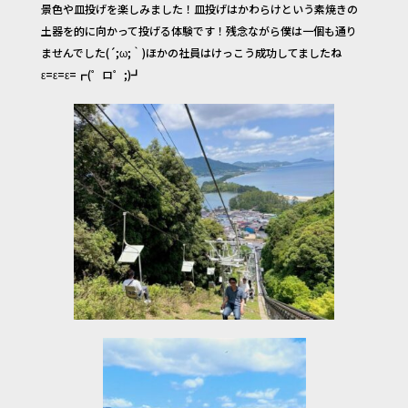
o
景色や皿投げを楽しみました！‍皿投げはかわらけという素焼きの
土器を的に向かって投げる体験です！残念ながら僕は一個も通り
k
ませんでした(´;ω;｀)ほかの社員はけっこう成功してましたね
ε=ε=ε=┏(゜ロ゜;)┛