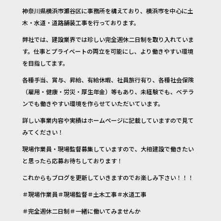
神奈川県横浜市瀬谷区に事務所を構えており、横浜市を中心に土
木・水道・道路舗装工事を行っております。
弊社では、建設業界では珍しい完全週休二日制を取り入れていま
す。仕事とプライベートの両立を可能にし、より働きやすい環境
を目指してます。
各種手当、賞与、昇給、有給休暇、社員旅行有り、各種社会保険
（雇用・健康・労災・厚生年金）等もあり、未経験でも、ベテラ
ンでも働きやすい環境を作らせていただいています。
詳しい事業内容や実績はホームページに記載していますので見て
みてください！
現場作業員・現場監督募集していますので、大相建設で働きたい
と思ったら応募お待ちしております！
これからもブログを更新していきますのでお楽しみ下さい！！！
＃現場作業員＃現場監督＃土木工事＃水道工事
＃完全週休二日制＃一緒に働いてみませんか