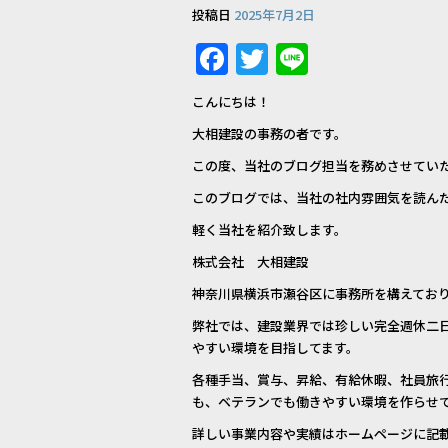
投稿日
2025年7月2日
F
T
Li
a
w
n
こんにちは！
c
it
e
大相建設の事務の者です。
e
te
この度、当社のブログ担当を務めさせてい
b
r
このブログでは、当社の社内雰囲気を読ん
o
軽く当社を紹介致します。
o
株式会社 大相建設
k
神奈川県横浜市瀬谷区に事務所を構えてお
弊社では、建設業界では珍しい完全週休二
やすい環境を目指してます。
各種手当、賞与、昇給、有給休暇、社員旅
も、ベテランでも働きやすい環境を作らせ
詳しい事業内容や実績はホームページに記