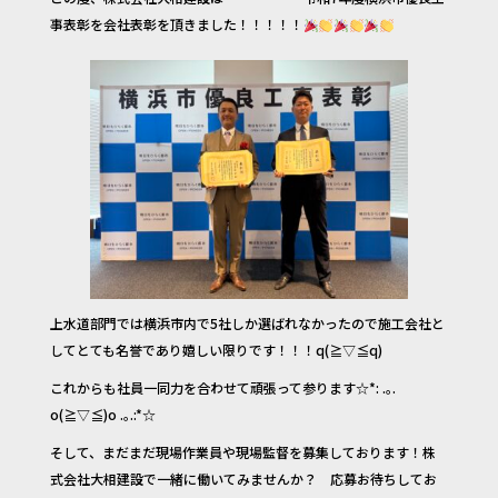
e
te
事表彰を会社表彰を頂きました！！！！！
b
r
o
o
k
上水道部門では横浜市内で5社しか選ばれなかったので施工会社と
してとても名誉であり嬉しい限りです！！！q(≧▽≦q)
これからも社員一同力を合わせて頑張って参ります☆*: .｡.
o(≧▽≦)o .｡.:*☆
そして、まだまだ現場作業員や現場監督を募集しております！株
式会社大相建設で一緒に働いてみませんか？ 応募お待ちしてお