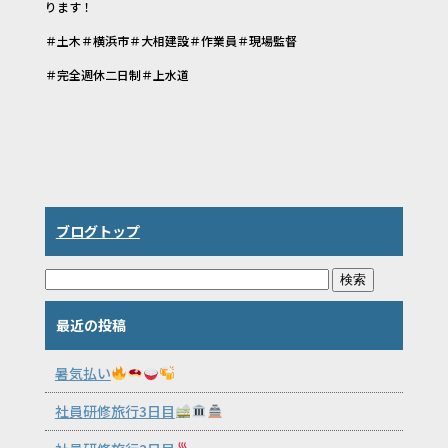
ります！
＃土木＃横浜市＃大相建設＃作業員＃現場監督
＃完全週休二日制＃上水道
ブログトップ
最近の投稿
暑気払い
社員研修旅行3日目