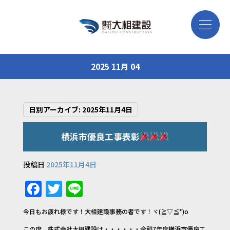
2025 11月 04
日別アーカイブ:
2025年11月4日
横浜市優良工事表彰
投稿日
2025年11月4日
F
T
Li
a
w
n
今日もお疲れ様です！大相建設事務の者です！ヾ(≧▽≦*)o
c
it
e
この度、株式会社大相建設は・・・・・・令和7年度横浜市優良工