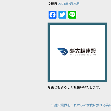
投稿日
2024年7月23日
F
T
Li
a
w
n
c
it
e
e
te
b
r
o
o
k
今後ともよろしくお願いいたします。
←
建設業界をこれからの世代に繋げる為